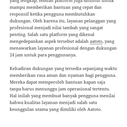
yang lengkap, sebuah platform juga dituntut untuk
mampu memberikan bantuan yang cepat dan
responsif ketika pengguna membutuhkan
dukungan. Oleh karena itu, layanan pelanggan yang
profesional menjadi nilai tambah yang sangat
penting. Salah satu platform yang dikenal
mengedepankan aspek tersebut adalah
aatoto
, yang
menawarkan layanan profesional dengan dukungan
24 jam untuk para penggunanya.
Kehadiran dukungan yang tersedia sepanjang waktu
memberikan rasa aman dan nyaman bagi pengguna.
Mereka dapat memperoleh bantuan kapan saja
tanpa harus menunggu jam operasional tertentu.
Hal inilah yang membuat banyak pengguna menilai
bahwa kualitas layanan menjadi salah satu
keunggulan utama yang dimiliki oleh Aatoto.