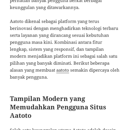
perhatian banyak pengguna berkat berbagai
keunggulan yang ditawarkannya.
Aatoto dikenal sebagai platform yang terus
berinovasi dengan menghadirkan teknologi terbaru
serta layanan yang dirancang sesuai kebutuhan
pengguna masa kini. Kombinasi antara fitur
lengkap, sistem yang responsif, dan tampilan
modern menjadikan platform ini sebagai salah satu
pilihan yang banyak diminati. Berikut beberapa
alasan yang membuat
aatoto
semakin dipercaya oleh
banyak pengguna.
Tampilan Modern yang
Memudahkan Pengguna Situs
Aatoto
Salah satu keunggulan utama Aatoto adalah desain