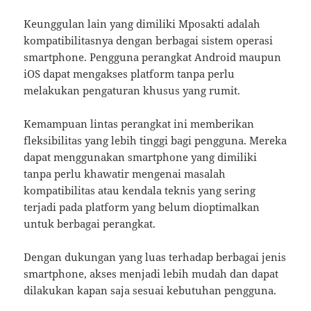
Keunggulan lain yang dimiliki Mposakti adalah
kompatibilitasnya dengan berbagai sistem operasi
smartphone. Pengguna perangkat Android maupun
iOS dapat mengakses platform tanpa perlu
melakukan pengaturan khusus yang rumit.
Kemampuan lintas perangkat ini memberikan
fleksibilitas yang lebih tinggi bagi pengguna. Mereka
dapat menggunakan smartphone yang dimiliki
tanpa perlu khawatir mengenai masalah
kompatibilitas atau kendala teknis yang sering
terjadi pada platform yang belum dioptimalkan
untuk berbagai perangkat.
Dengan dukungan yang luas terhadap berbagai jenis
smartphone, akses menjadi lebih mudah dan dapat
dilakukan kapan saja sesuai kebutuhan pengguna.