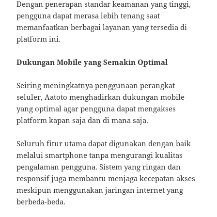
Dengan penerapan standar keamanan yang tinggi,
pengguna dapat merasa lebih tenang saat
memanfaatkan berbagai layanan yang tersedia di
platform ini.
Dukungan Mobile yang Semakin Optimal
Seiring meningkatnya penggunaan perangkat
seluler, Aatoto menghadirkan dukungan mobile
yang optimal agar pengguna dapat mengakses
platform kapan saja dan di mana saja.
Seluruh fitur utama dapat digunakan dengan baik
melalui smartphone tanpa mengurangi kualitas
pengalaman pengguna. Sistem yang ringan dan
responsif juga membantu menjaga kecepatan akses
meskipun menggunakan jaringan internet yang
berbeda-beda.