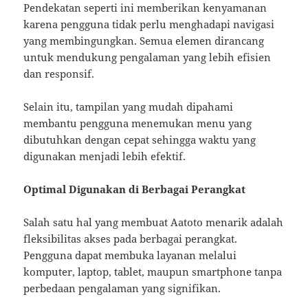
Pendekatan seperti ini memberikan kenyamanan
karena pengguna tidak perlu menghadapi navigasi
yang membingungkan. Semua elemen dirancang
untuk mendukung pengalaman yang lebih efisien
dan responsif.
Selain itu, tampilan yang mudah dipahami
membantu pengguna menemukan menu yang
dibutuhkan dengan cepat sehingga waktu yang
digunakan menjadi lebih efektif.
Optimal Digunakan di Berbagai Perangkat
Salah satu hal yang membuat Aatoto menarik adalah
fleksibilitas akses pada berbagai perangkat.
Pengguna dapat membuka layanan melalui
komputer, laptop, tablet, maupun smartphone tanpa
perbedaan pengalaman yang signifikan.