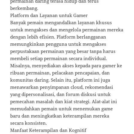
permainan daring terasa hidup dan terus
berkembang.
Platform dan Layanan untuk Gamer
Banyak pemain mengandalkan layanan khusus
untuk mengakses dan mengelola permainan mereka
dengan lebih efisien. Platform berlangganan
memungkinkan pengguna untuk mengakses
perpustakaan permainan yang besar tanpa harus
membeli setiap permainan secara individual.
Misalnya, menyediakan akses kepada para gamer ke
ribuan permainan, pelacakan pencapaian, dan
komunitas daring. Selain itu, platform ini juga
menawarkan penyimpanan cloud, rekomendasi
yang dipersonalisasi, dan forum diskusi untuk
pemecahan masalah dan kiat strategi. Alat-alat ini
memudahkan pemain untuk menemukan game
baru dan meningkatkan keterampilan mereka
secara konsisten.
Manfaat Keterampilan dan Kognitif